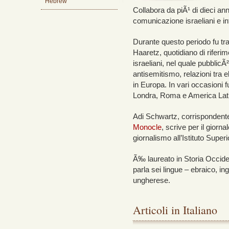
Hebrew
Collabora da piÃ¹ di dieci an
comunicazione israeliani e in
Durante questo periodo fu tra
Haaretz, quotidiano di riferimen
israeliani, nel quale pubblicÃ²
antisemitismo, relazioni tra ebr
in Europa.
In vari occasioni f
Londra, Roma e America Lat
Adi Schwartz, corrispondente i
Monocle
, scrive per il giorna
giornalismo all’Istituto Super
Ã‰ laureato in Storia Occiden
parla sei lingue – ebraico, in
ungherese.
Articoli in Italiano