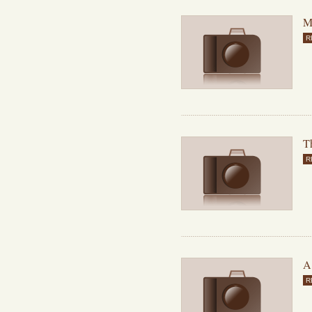
M
R
T
R
A
R