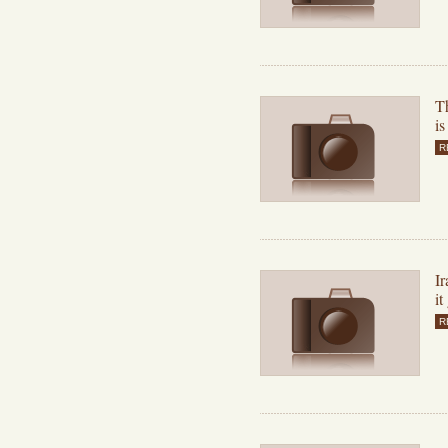
T
is
R
Ir
it
R