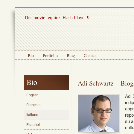
This movie requires Flash Player 9
Bio
Portfolio
Blog
Contact
Adi Schwartz – Biogr
English
Adi 
indi
Français
appro
Italiano
repo
su a
Español
cultu