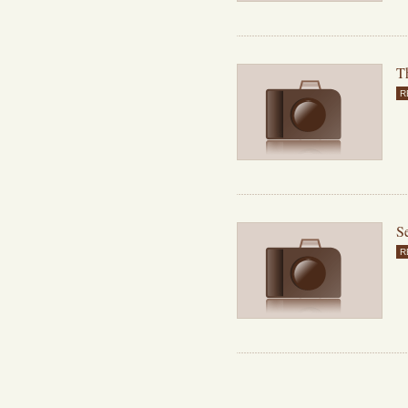
T
R
Se
R