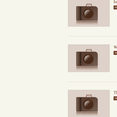
Is
R
Wh
R
Th
R